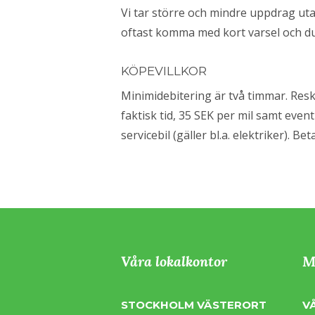
Vi tar större och mindre uppdrag ut
oftast komma med kort varsel och du 
KÖPEVILLKOR
Minimidebitering är två timmar. Res
faktisk tid, 35 SEK per mil samt eventu
servicebil (gäller bl.a. elektriker). B
Våra lokalkontor
M
STOCKHOLM VÄSTERORT
V