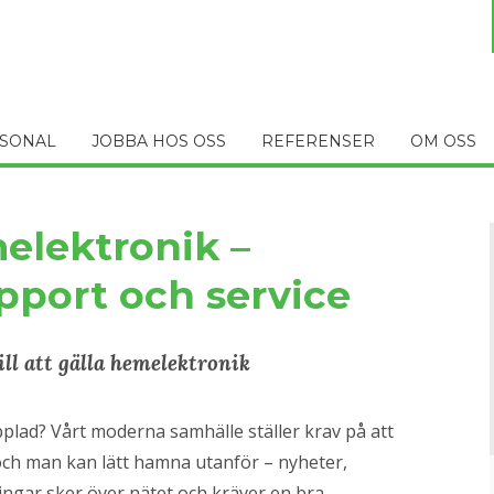
SONAL
JOBBA HOS OSS
REFERENSER
OM OSS
elektronik –
upport och service
ll att gälla hemelektronik
plad? Vårt moderna samhälle ställer krav på att
ch man kan lätt hamna utanför – nyheter,
ingar sker över nätet och kräver en bra