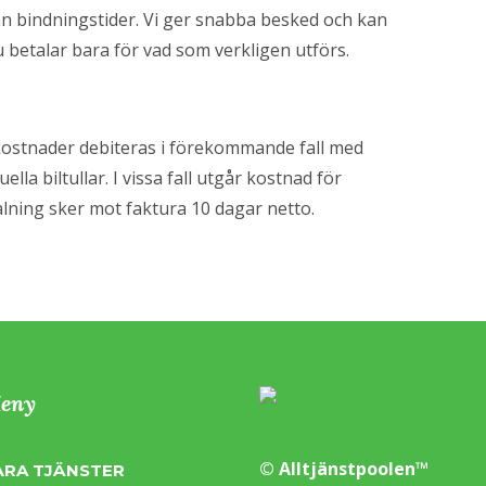
an bindningstider. Vi ger snabba besked och kan
betalar bara för vad som verkligen utförs.
kostnader debiteras i förekommande fall med
ella biltullar. I vissa fall utgår kostnad för
etalning sker mot faktura 10 dagar netto.
eny
© Alltjänstpoolen™
ÅRA TJÄNSTER