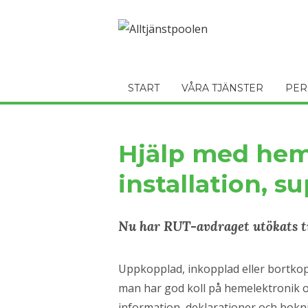
START
VÅRA TJÄNSTER
PER
Hjälp med hem
installation, s
Nu har RUT-avdraget utökats ti
Uppkopplad, inkopplad eller bortkop
man har god koll på hemelektronik o
information, deklarationer och bokn