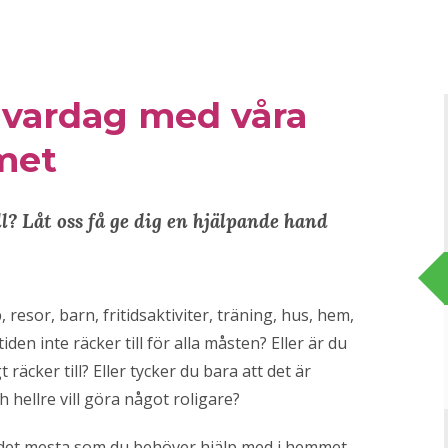
 vardag med våra
met
ll? Låt oss få ge dig en hjälpande hand
 resor, barn, fritidsaktiviter, träning, hus, hem,
tiden inte räcker till för alla måsten? Eller är du
 räcker till? Eller tycker du bara att det är
h hellre vill göra något roligare?
xar det mesta som du behöver hjälp med i hemmet –