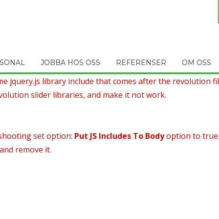
SONAL
JOBBA HOS OSS
REFERENSER
OM OSS
 jquery.js library include that comes after the revolution file
olution slider libraries, and make it not work.
shooting set option:
Put JS Includes To Body
option to true
 and remove it.