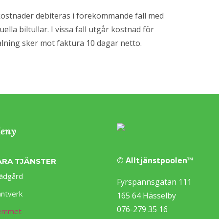
kostnader debiteras i förekommande fall med
ella biltullar. I vissa fall utgår kostnad för
etalning sker mot faktura 10 dagar netto.
eny
© Alltjänstpoolen™
ÅRA TJÄNSTER
ädgård
Fyrspannsgatan 111
ntverk
165 64 Hässelby
076-279 35 16
emmet