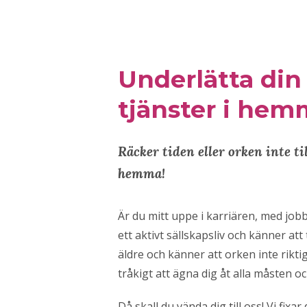
Underlätta din
tjänster i hem
Räcker tiden eller orken inte ti
hemma!
Är du mitt uppe i karriären, med jobb,
ett aktivt sällskapsliv och känner att 
äldre och känner att orken inte riktigt
tråkigt att ägna dig åt alla måsten oc
Då skall du vända dig till oss! Vi fi