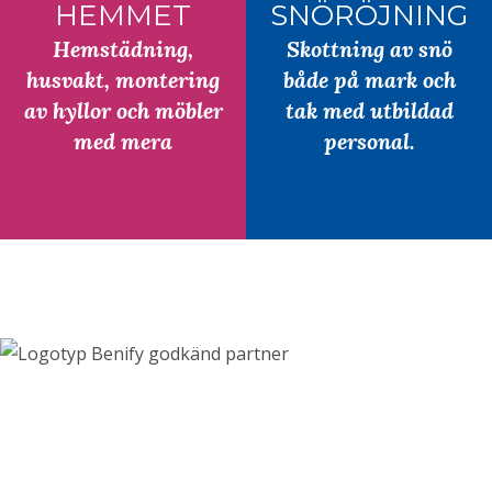
HEMMET
SNÖRÖJNING
Hemstädning,
Skottning av snö
husvakt, montering
både på mark och
av hyllor och möbler
tak med utbildad
med mera
personal.