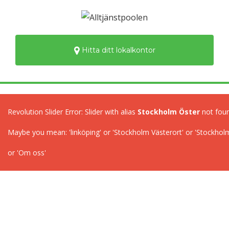
Hitta ditt lokalkontor
Revolution Slider Error: Slider with alias
Stockholm Öster
not foun
Maybe you mean: 'linköping' or 'Stockholm Västerort' or 'Stockhol
or 'Om oss'