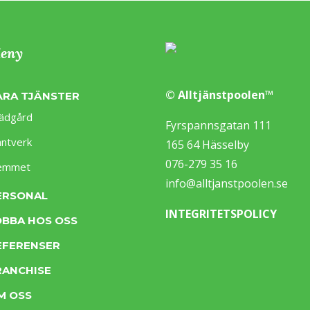
eny
© Alltjänstpoolen™
ÅRA TJÄNSTER
ädgård
Fyrspannsgatan 111
ntverk
165 64 Hässelby
076-279 35 16
emmet
info@alltjanstpoolen.se
ERSONAL
INTEGRITETSPOLICY
OBBA HOS OSS
EFERENSER
RANCHISE
M OSS