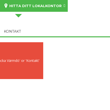
HITTA DITT LOKALKONTOR
KONTAKT
acka Värmdö' or 'Kontakt'