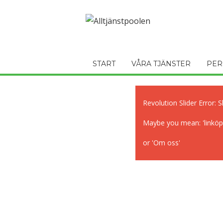
START
VÅRA TJÄNSTER
PER
Revolution Slider Error: S
Maybe you mean: 'linköpi
or 'Om oss'