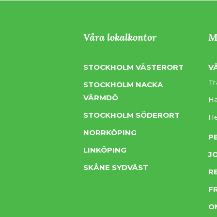
Våra lokalkontor
M
STOCKHOLM VÄSTERORT
V
Tr
STOCKHOLM NACKA
VÄRMDÖ
Ha
STOCKHOLM SÖDERORT
H
NORRKÖPING
P
LINKÖPING
J
SKÅNE SYDVÄST
R
F
O