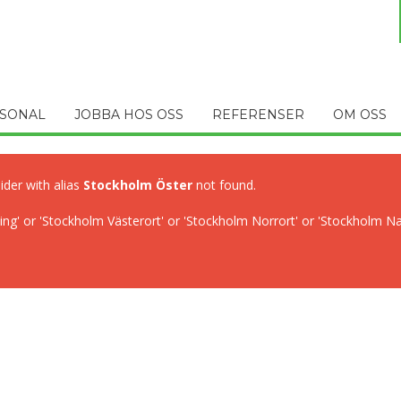
SONAL
JOBBA HOS OSS
REFERENSER
OM OSS
lider with alias
Stockholm Öster
not found.
ng' or 'Stockholm Västerort' or 'Stockholm Norrort' or 'Stockholm N