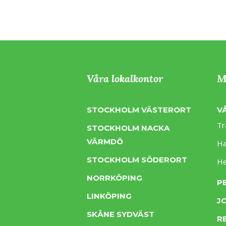
Våra lokalkontor
M
STOCKHOLM VÄSTERORT
V
Tr
STOCKHOLM NACKA
VÄRMDÖ
Ha
STOCKHOLM SÖDERORT
H
NORRKÖPING
P
LINKÖPING
J
SKÅNE SYDVÄST
R