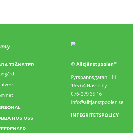
eny
© Alltjänstpoolen™
ÅRA TJÄNSTER
ädgård
Fyrspannsgatan 111
ntverk
165 64 Hässelby
076-279 35 16
emmet
info@alltjanstpoolen.se
ERSONAL
INTEGRITETSPOLICY
OBBA HOS OSS
EFERENSER