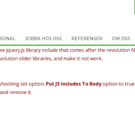
SONAL
JOBBA HOS OSS
REFERENSER
OM OSS
 jquery.js library include that comes after the revolution file
olution slider libraries, and make it not work.
shooting set option:
Put JS Includes To Body
option to true
 and remove it.