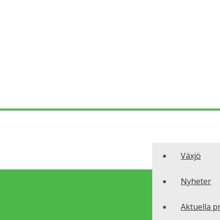
Växjö
Nyheter
Aktuella p