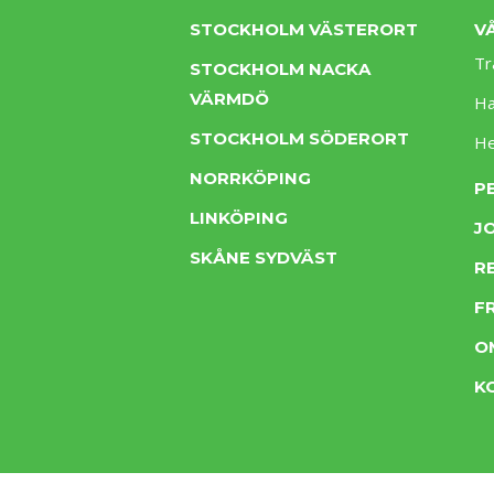
STOCKHOLM VÄSTERORT
V
Tr
STOCKHOLM NACKA
VÄRMDÖ
Ha
STOCKHOLM SÖDERORT
H
NORRKÖPING
P
LINKÖPING
J
SKÅNE SYDVÄST
R
F
O
K