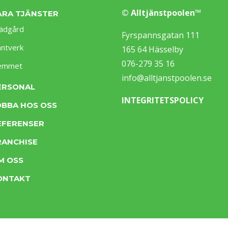
© Alltjänstpoolen™
ÅRA TJÄNSTER
ädgård
Fyrspannsgatan 111
ntverk
165 64 Hässelby
076-279 35 16
emmet
info@alltjanstpoolen.se
ERSONAL
INTEGRITETSPOLICY
OBBA HOS OSS
EFERENSER
RANCHISE
M OSS
ONTAKT