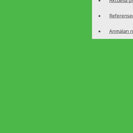
Aktuella p
Referense
Anmälan n