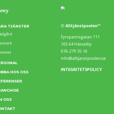
eny
© Alltjänstpoolen™
ÅRA TJÄNSTER
ädgård
Fyrspannsgatan 111
ntverk
165 64 Hässelby
076-279 35 16
emmet
info@alltjanstpoolen.se
ERSONAL
INTEGRITETSPOLICY
OBBA HOS OSS
EFERENSER
RANCHISE
M OSS
ONTAKT