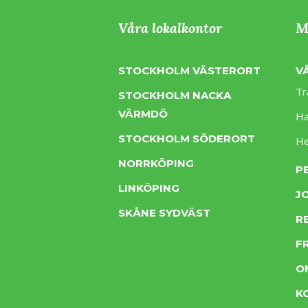
Våra lokalkontor
M
STOCKHOLM VÄSTERORT
V
Tr
STOCKHOLM NACKA
VÄRMDÖ
Ha
STOCKHOLM SÖDERORT
H
NORRKÖPING
P
LINKÖPING
J
SKÅNE SYDVÄST
R
F
O
K