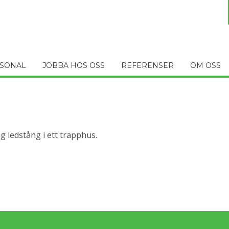
SONAL
JOBBA HOS OSS
REFERENSER
OM OSS
g ledstång i ett trapphus.