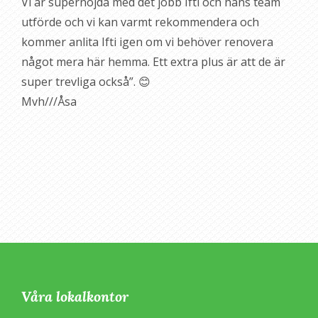
Vi är supernöjda med det jobb Ifti och hans team
utförde och vi kan varmt rekommendera och
kommer anlita Ifti igen om vi behöver renovera
något mera här hemma. Ett extra plus är att de är
super trevliga också”. 😊
Mvh///Åsa
Våra lokalkontor