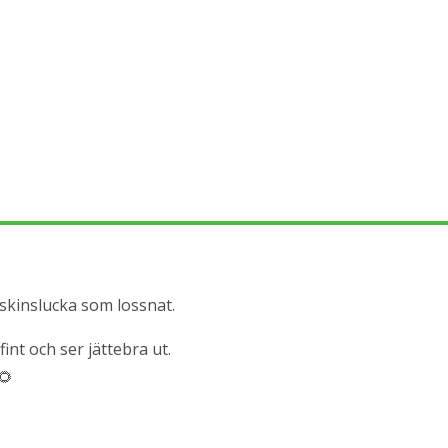
askinslucka som lossnat.
fint och ser jättebra ut.
🌻