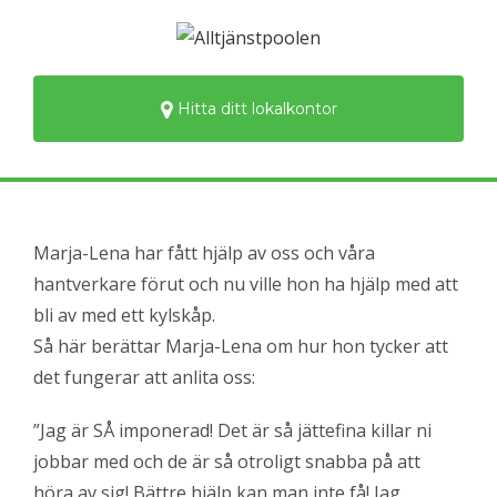
Hitta ditt lokalkontor
Marja-Lena har fått hjälp av oss och våra
hantverkare förut och nu ville hon ha hjälp med att
bli av med ett kylskåp.
Så här berättar Marja-Lena om hur hon tycker att
det fungerar att anlita oss:
”Jag är SÅ imponerad! Det är så jättefina killar ni
jobbar med och de är så otroligt snabba på att
höra av sig! Bättre hjälp kan man inte få! Jag