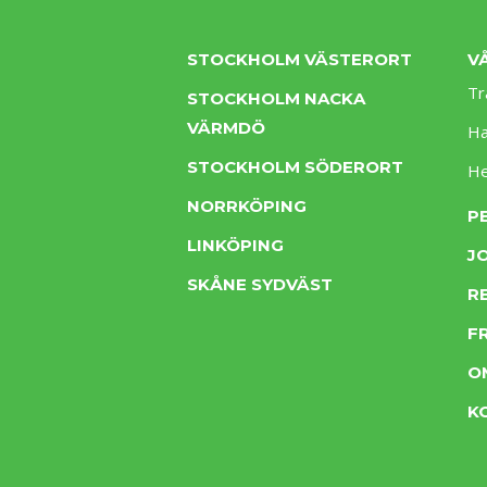
STOCKHOLM VÄSTERORT
V
Tr
STOCKHOLM NACKA
VÄRMDÖ
Ha
STOCKHOLM SÖDERORT
H
NORRKÖPING
P
LINKÖPING
J
SKÅNE SYDVÄST
R
F
O
K