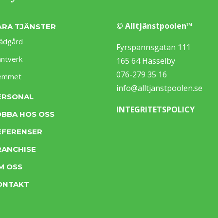
© Alltjänstpoolen™
ÅRA TJÄNSTER
ädgård
Fyrspannsgatan 111
ntverk
165 64 Hässelby
076-279 35 16
emmet
info@alltjanstpoolen.se
ERSONAL
INTEGRITETSPOLICY
OBBA HOS OSS
EFERENSER
RANCHISE
M OSS
ONTAKT