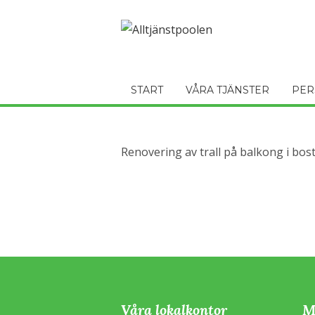
START
VÅRA TJÄNSTER
PER
Renovering av trall på balkong i bost
Våra lokalkontor
M