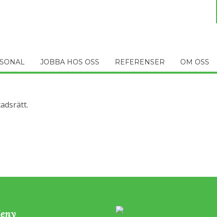
SONAL
JOBBA HOS OSS
REFERENSER
OM OSS
adsrätt.
eny