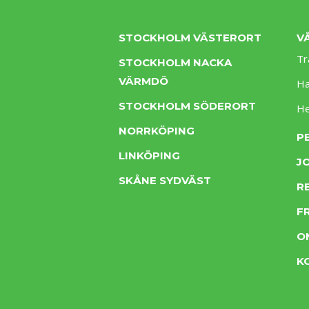
STOCKHOLM VÄSTERORT
V
Tr
STOCKHOLM NACKA
VÄRMDÖ
Ha
STOCKHOLM SÖDERORT
H
NORRKÖPING
P
LINKÖPING
J
SKÅNE SYDVÄST
R
F
O
K