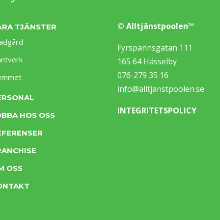
© Alltjänstpoolen™
ÅRA TJÄNSTER
ädgård
Fyrspannsgatan 111
ntverk
165 64 Hässelby
076-279 35 16
emmet
info@alltjanstpoolen.se
ERSONAL
INTEGRITETSPOLICY
OBBA HOS OSS
EFERENSER
RANCHISE
M OSS
ONTAKT