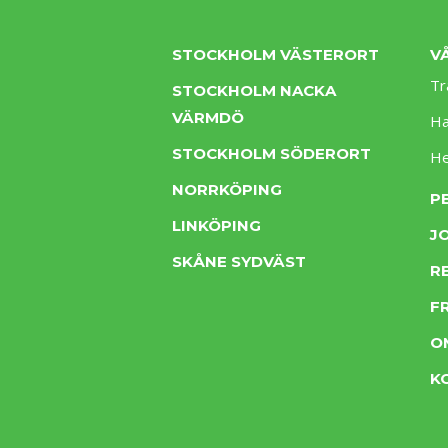
STOCKHOLM VÄSTERORT
V
Tr
STOCKHOLM NACKA
VÄRMDÖ
Ha
STOCKHOLM SÖDERORT
H
NORRKÖPING
P
LINKÖPING
J
SKÅNE SYDVÄST
R
F
O
K