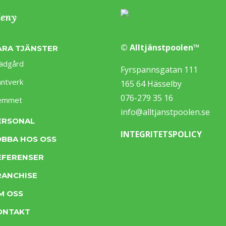
eny
© Alltjänstpoolen™
ÅRA TJÄNSTER
ädgård
Fyrspannsgatan 111
ntverk
165 64 Hässelby
076-279 35 16
emmet
info@alltjanstpoolen.se
ERSONAL
INTEGRITETSPOLICY
OBBA HOS OSS
EFERENSER
RANCHISE
M OSS
ONTAKT