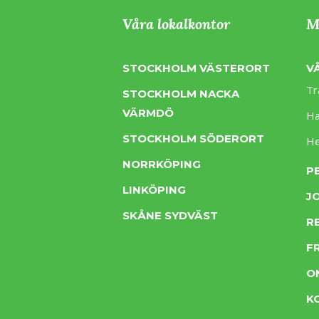
Våra lokalkontor
M
STOCKHOLM VÄSTERORT
V
Tr
STOCKHOLM NACKA
VÄRMDÖ
Ha
STOCKHOLM SÖDERORT
H
NORRKÖPING
P
LINKÖPING
J
SKÅNE SYDVÄST
R
F
O
K