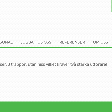
SONAL
JOBBA HOS OSS
REFERENSER
OM OSS
er. 3 trappor, utan hiss vilket kräver två starka utförare!