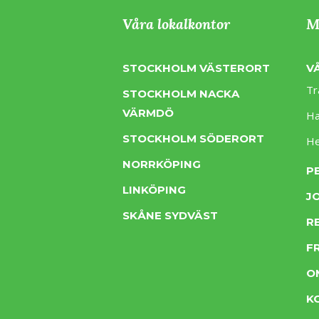
Våra lokalkontor
M
STOCKHOLM VÄSTERORT
V
Tr
STOCKHOLM NACKA
VÄRMDÖ
Ha
STOCKHOLM SÖDERORT
H
NORRKÖPING
P
LINKÖPING
J
SKÅNE SYDVÄST
R
F
O
K