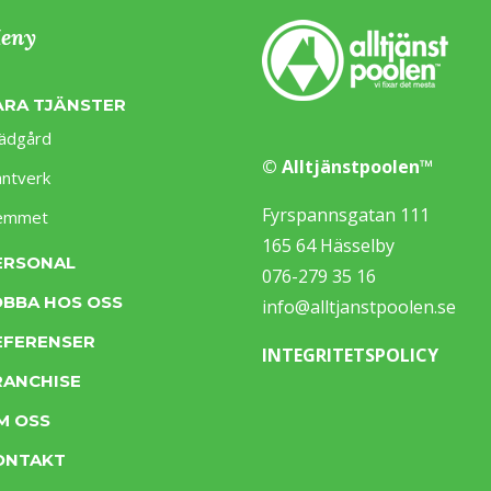
eny
ÅRA TJÄNSTER
ädgård
© Alltjänstpoolen™
ntverk
Fyrspannsgatan 111
emmet
165 64 Hässelby
ERSONAL
076-279 35 16
OBBA HOS OSS
info@alltjanstpoolen.se
EFERENSER
INTEGRITETSPOLICY
RANCHISE
M OSS
ONTAKT