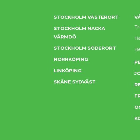
STOCKHOLM VÄSTERORT
V
Tr
STOCKHOLM NACKA
VÄRMDÖ
Ha
STOCKHOLM SÖDERORT
H
NORRKÖPING
P
LINKÖPING
J
SKÅNE SYDVÄST
R
F
O
K