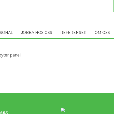
SONAL
JOBBA HOS OSS
REFERENSER
OM OSS
byter panel
eny