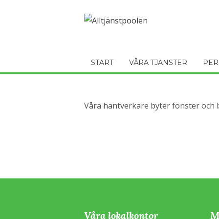
START
VÅRA TJÄNSTER
PER
Våra hantverkare byter fönster och 
Våra lokalkontor
M