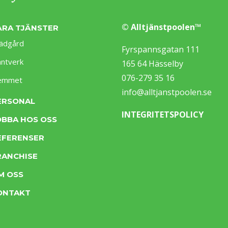
© Alltjänstpoolen™
ÅRA TJÄNSTER
ädgård
Fyrspannsgatan 111
ntverk
165 64 Hässelby
076-279 35 16
emmet
info@alltjanstpoolen.se
ERSONAL
INTEGRITETSPOLICY
OBBA HOS OSS
EFERENSER
RANCHISE
M OSS
ONTAKT