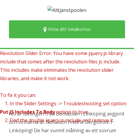
Hitta ditt lokalkontor
Revolution Slider Error: You have some jquery.js library
include that comes after the revolution files js include.
This includes make eliminates the revolution slider
libraries, and make it not work.
To fix it you can:
1. In the Slider Settings -> Troubleshooting set option:
Put JS Includes To Body
option to true.
Nu är tävlingen från Bomässan i Linköping avgjord
2. Find the double jquery.js include and remove it.
och vinnarna är: Sofia och Fredrik Bergström i
Linköping! De har vunnit målning av ett sovrum