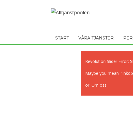
START
VÅRA TJÄNSTER
PER
Revolution Slider Error: S
Maybe you mean: 'linköpi
or 'Om oss'