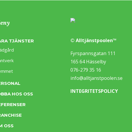
eny
© Alltjänstpoolen™
ÅRA TJÄNSTER
ädgård
Fyrspannsgatan 111
ntverk
165 64 Hässelby
076-279 35 16
emmet
info@alltjanstpoolen.se
ERSONAL
INTEGRITETSPOLICY
OBBA HOS OSS
EFERENSER
RANCHISE
M OSS