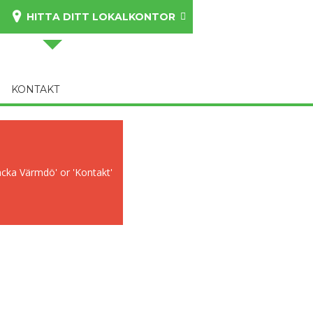
HITTA DITT LOKALKONTOR
KONTAKT
acka Värmdö' or 'Kontakt'