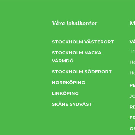
Våra lokalkontor
M
STOCKHOLM VÄSTERORT
V
Tr
STOCKHOLM NACKA
VÄRMDÖ
Ha
STOCKHOLM SÖDERORT
H
NORRKÖPING
P
LINKÖPING
J
SKÅNE SYDVÄST
R
F
O