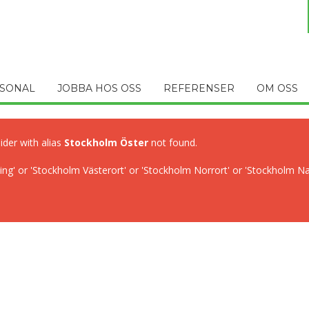
SONAL
JOBBA HOS OSS
REFERENSER
OM OSS
lider with alias
Stockholm Öster
not found.
ng' or 'Stockholm Västerort' or 'Stockholm Norrort' or 'Stockholm N